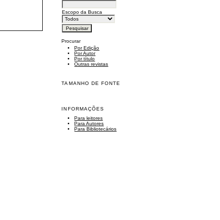
Escopo da Busca
Procurar
Por Edição
Por Autor
Por título
Outras revistas
TAMANHO DE FONTE
INFORMAÇÕES
Para leitores
Para Autores
Para Bibliotecários