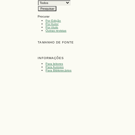
Procurar
Por Edição
Por Autor
Por título
Outras revistas
TAMANHO DE FONTE
INFORMAÇÕES
Para leitores
Para Autores
Para Bibliotecários