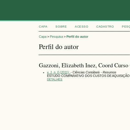
CAPA
SOBRE
ACESSO
CADASTRO
PES
Capa
>
Pesquisa
>
Perfil do autor
Perfil do autor
Gazzoni, Elizabeth Inez, Coord Curs
v. 1, n. 0 (2011):
- Ciências Contábeis - Resumos
ESTUDO COMPARATIVO DOS CUSTOS DE AQUISIÇÃO
DETALHES