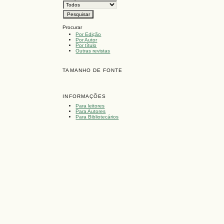
Procurar
Por Edição
Por Autor
Por título
Outras revistas
TAMANHO DE FONTE
INFORMAÇÕES
Para leitores
Para Autores
Para Bibliotecários