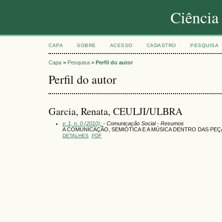
Ciência
CAPA
SOBRE
ACESSO
CADASTRO
PESQUISA
Capa
>
Pesquisa
>
Perfil do autor
Perfil do autor
Garcia, Renata, CEULJI/ULBRA
v. 1, n. 0 (2010):
- Comunicação Social - Resumos
A COMUNICAÇÃO, SEMIÓTICA E A MÚSICA DENTRO DAS PEÇ
DETALHES
PDF