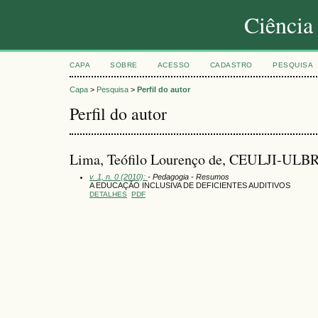
Ciência
CAPA
SOBRE
ACESSO
CADASTRO
PESQUISA
Capa
>
Pesquisa
>
Perfil do autor
Perfil do autor
Lima, Teófilo Lourenço de, CEULJI-ULBR
v. 1, n. 0 (2010):
- Pedagogia - Resumos
A EDUCAÇÃO INCLUSIVA DE DEFICIENTES AUDITIVOS
DETALHES
PDF