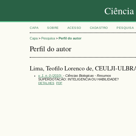
Ciência
CAPA
SOBRE
ACESSO
CADASTRO
PESQUISA
Capa
>
Pesquisa
>
Perfil do autor
Perfil do autor
Lima, Teofilo Lorenco de, CEULJI-ULBRA.
v. 1, n. 0 (2010):
- Ciências Biologicas - Resumos
SUPERDOTACAO: INTELIGENCIA OU HABILIDADE?
DETALHES
PDF