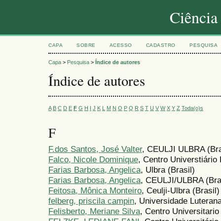
Ciência
CAPA
SOBRE
ACESSO
CADASTRO
PESQUISA
Capa
>
Pesquisa
>
Índice de autores
Índice de autores
A
B
C
D
E
F
G
H
I
J
K
L
M
N
O
P
Q
R
S
T
U
V
W
X
Y
Z
Toda(o)s
F
F.dos Santos, José Valter
, CEULJI ULBRA (Bra
Falco, Nicole Dominique
, Centro Universtiário
Farias Barbosa, Angelica
, Ulbra (Brasil)
Farias Barbosa, Angelica
, CEULJI/ULBRA (Bras
Feitosa, Mônica Monteiro
, Ceulji-Ulbra (Brasil)
felberg, priscila campin
, Universidade Luterana
Felisberto, Meriane Silva
, Centro Universitario