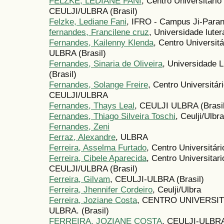
FELZKE, LEDIANE FANI
, Centro Universitário
CEULJI/ULBRA (Brasil)
Felzke, Lediane Fani
, IFRO - Campus Ji-Paraná
fernandes, Francilene cruz
, Universidade luter
Fernandes, Kailenny Klenda
, Centro Universit
ULBRA (Brasil)
Fernandes, Sinaria de Oliveira
, Universidade L
(Brasil)
Fernandes, Solange Freire
, Centro Universitár
CEULJI/ULBRA
Fernandes, Thays Leal
, CEULJI ULBRA (Brasil
Fernandes, Thiago Silveira Toschi
, Ceulji/Ulbra
Fernandes, Zeni
Ferraz, Alexandre
, ULBRA
Ferreira, Asselma Furtado
, Centro Universitári
Ferreira, Cibele Aparecida
, Centro Universitar
CEULJI/ULBRA (Brasil)
Ferreira, Gilvam
, CEULJI-ULBRA (Brasil)
Ferreira, Jhennifer Cordeiro
, Ceulji/Ulbra
Ferreira, Joziane Costa
, CENTRO UNIVERSI
ULBRA. (Brasil)
FERREIRA, JOZIANE COSTA
, CEULJI-ULB