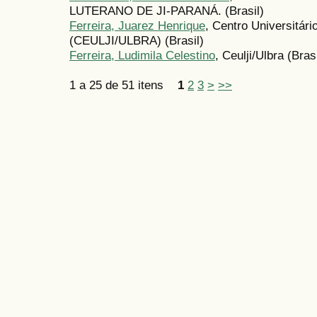
LUTERANO DE JI-PARANÁ. (Brasil)
Ferreira, Juarez Henrique
, Centro Universitári
(CEULJI/ULBRA) (Brasil)
Ferreira, Ludimila Celestino
, Ceulji/Ulbra (Brasi
1 a 25 de 51 itens
1
2
3
>
>>