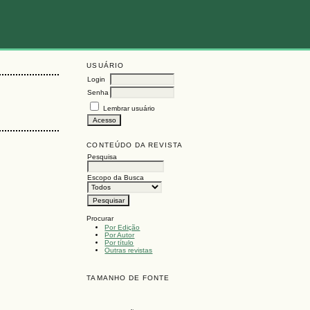
USUÁRIO
Login
Senha
Lembrar usuário
CONTEÚDO DA REVISTA
Pesquisa
Escopo da Busca
Procurar
Por Edição
Por Autor
Por título
Outras revistas
TAMANHO DE FONTE