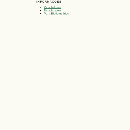
INFORMAÇÕES
Para leitores
Para Autores
Para Bibliotecários