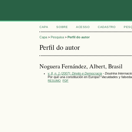
CAPA
SOBRE
ACESSO
CADASTRO
PES
Capa
>
Pesquisa
>
Perfil do autor
Perfil do autor
Noguera Fernández, Albert, Brasil
v. 8, n. 1 (2007): Direito e Democracia
- Doutrina Internacio
Por qué una constitución en Europa? Vacuidades y falsedad
RESUMO
PDF