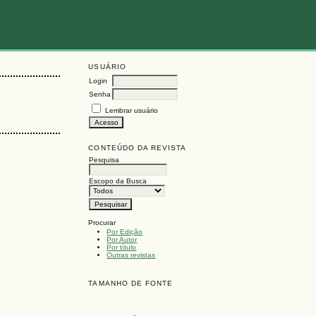
USUÁRIO
Login
Senha
Lembrar usuário
CONTEÚDO DA REVISTA
Pesquisa
Escopo da Busca
Procurar
Por Edição
Por Autor
Por título
Outras revistas
TAMANHO DE FONTE