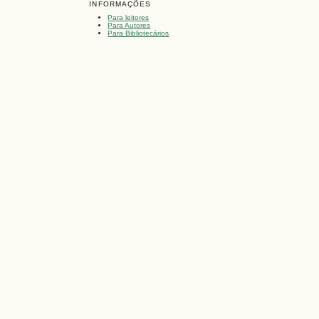
INFORMAÇÕES
Para leitores
Para Autores
Para Bibliotecários