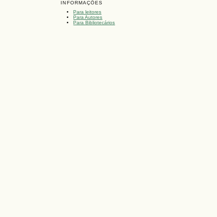
INFORMAÇÕES
Para leitores
Para Autores
Para Bibliotecários