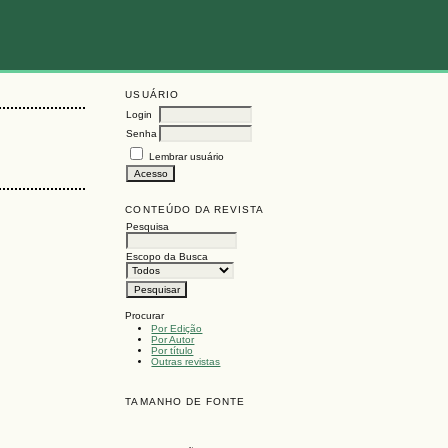
USUÁRIO
Login
Senha
Lembrar usuário
CONTEÚDO DA REVISTA
Pesquisa
Escopo da Busca
Procurar
Por Edição
Por Autor
Por título
Outras revistas
TAMANHO DE FONTE