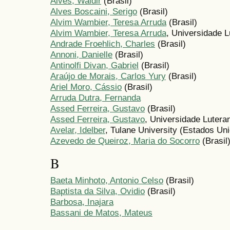
Alves, Waldir
(Brasil)
Alves Boscaini, Serigo
(Brasil)
Alvim Wambier, Teresa Arruda
(Brasil)
Alvim Wambier, Teresa Arruda
, Universidade L
Andrade Froehlich, Charles
(Brasil)
Annoni, Danielle
(Brasil)
Antinolfi Divan, Gabriel
(Brasil)
Araújo de Morais, Carlos Yury
(Brasil)
Ariel Moro, Cássio
(Brasil)
Arruda Dutra, Fernanda
Assed Ferreira, Gustavo
(Brasil)
Assed Ferreira, Gustavo
, Universidade Luteran
Avelar, Idelber
, Tulane University (Estados Un
Azevedo de Queiroz, Maria do Socorro
(Brasil
B
Baeta Minhoto, Antonio Celso
(Brasil)
Baptista da Silva, Ovidio
(Brasil)
Barbosa, Inajara
Bassani de Matos, Mateus