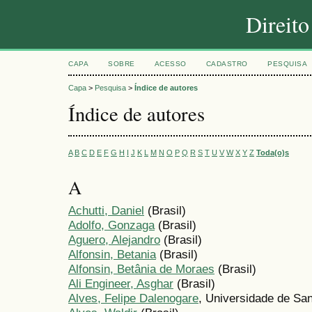
Direit
CAPA
SOBRE
ACESSO
CADASTRO
PESQUISA
Capa
>
Pesquisa
>
Índice de autores
Índice de autores
A
B
C
D
E
F
G
H
I
J
K
L
M
N
O
P
Q
R
S
T
U
V
W
X
Y
Z
Toda(o)s
A
Achutti, Daniel
(Brasil)
Adolfo, Gonzaga
(Brasil)
Aguero, Alejandro
(Brasil)
Alfonsin, Betania
(Brasil)
Alfonsin, Betânia de Moraes
(Brasil)
Ali Engineer, Asghar
(Brasil)
Alves, Felipe Dalenogare
, Universidade de San