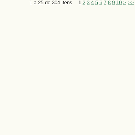
1 a 25 de 304 itens
1
2
3
4
5
6
7
8
9
10
>
>>