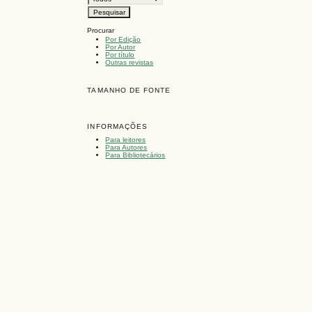
Procurar
Por Edição
Por Autor
Por título
Outras revistas
TAMANHO DE FONTE
INFORMAÇÕES
Para leitores
Para Autores
Para Bibliotecários