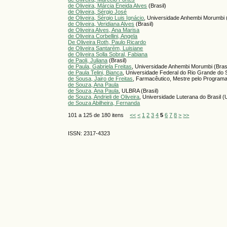
de Oliveira, Márcia Eneida Alves
(Brasil)
de Oliveira, Sérgio José
de Oliveira, Sérgio Luis Ignácio
, Universidade Anhembi Morumbi (
de Oliveira, Veridiana Alves
(Brasil)
de Oliveira Alves, Ana Marisa
de Oliveira Corbellini, Angela
De Oliveira Roth, Paulo Ricardo
de Oliveira Santarém, Luisiane
de Oliveira Solla Sobral, Fabiana
de Paoli, Juliana
(Brasil)
de Paula, Gabriela Freitas
, Universidade Anhembi Morumbi (Brasi
de Paula Telini, Bianca
, Universidade Federal do Rio Grande do 
de Sousa, Jairo de Freitas
, Farmacêutico, Mestre pelo Program
de Souza, Ana Paula
de Souza, Ana Paula
, ULBRA (Brasil)
de Souza, Andrieli de Oliveira
, Universidade Luterana do Brasil 
de Souza Abilheira, Fernanda
101 a 125 de 180 itens
<<
<
1
2
3
4
5
6
7
8
>
>>
ISSN: 2317-4323