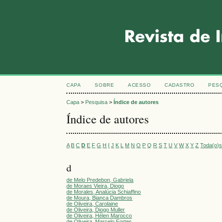
CAPA
SOBRE
ACESSO
CADASTRO
PES
Capa
>
Pesquisa
>
Índice de autores
Índice de autores
A
B
C
D
E
F
G
H
I
J
K
L
M
N
O
P
Q
R
S
T
U
V
W
X
Y
Z
Toda(o)
d
de Melo Predebon, Gabriela
de Moraes Vieira, Diogo
de Morales, Analúcia Schiaffino
de Moura, Bianca Dambros
de Oliveira, Carolaine
de Oliveira, Diogo Muller
de Oliveira, Hélen Marocco
de Oliveira, Marcelo Fortes