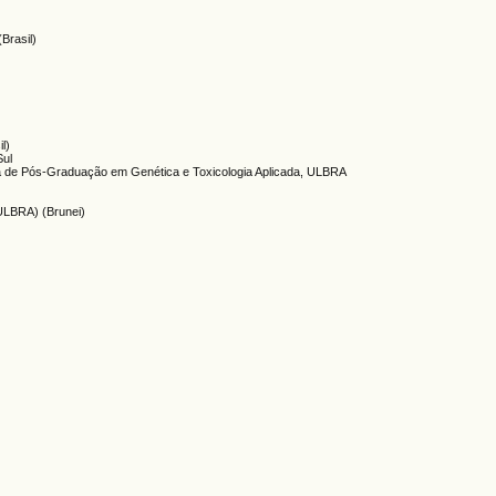
Brasil)
l)
Sul
a de Pós-Graduação em Genética e Toxicologia Aplicada, ULBRA
(ULBRA) (Brunei)