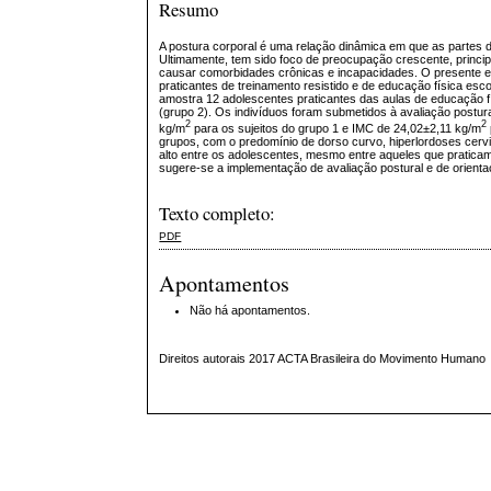
Resumo
A postura corporal é uma relação dinâmica em que as partes 
Ultimamente, tem sido foco de preocupação crescente, princip
causar comorbidades crônicas e incapacidades. O presente est
praticantes de treinamento resistido e de educação física es
amostra 12 adolescentes praticantes das aulas de educação fís
(grupo 2). Os indivíduos foram submetidos à avaliação postur
2
2
kg/m
para os sujeitos do grupo 1 e IMC de 24,02±2,11 kg/m
grupos, com o predomínio de dorso curvo, hiperlordoses cervic
alto entre os adolescentes, mesmo entre aqueles que praticam 
sugere-se a implementação de avaliação postural e de orient
Texto completo:
PDF
Apontamentos
Não há apontamentos.
Direitos autorais 2017 ACTA Brasileira do Movimento Humano