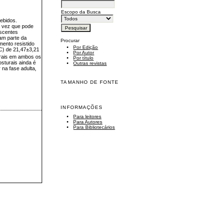
Escopo da Busca
ebidos.
a vez que pode
escentes
ram parte da
Procurar
mento resistido
Por Edição
MC) de 21,47±3,21
Por Autor
urais em ambos os
Por título
osturais ainda é
Outras revistas
 na fase adulta,
TAMANHO DE FONTE
INFORMAÇÕES
Para leitores
Para Autores
Para Bibliotecários