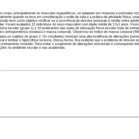
do corpo, principalmente os músculos esqueléticos, se adaptam em resposta a estímulos rec
almente quando se leva em consideração o estilo de vida e a prática de atividade física, um
udo teve como objetivo verificar se a ocorrência de desvios posturais é similar entre adol
colar. Foram avaliados 22 indivíduos do sexo masculino com idade média de 17±1 anos. Fize
ica escolar (grupo 1) e 10 praticantes das aulas de educação física escolar mais de treina
al e antropométrica (estatura e massa corporal). Observou-se índice de massa corporal (I
para os sujeitos do grupo 2. Os resultados mostram uma alta incidência de alterações post
al e lombar e hipercifose torácica. Dessa forma, fica evidente que o problema de desvios p
treinamento resistido. Para evitar o surgimento de alterações estruturais e consequente dor
ações no ambiente escolar e nas academias.