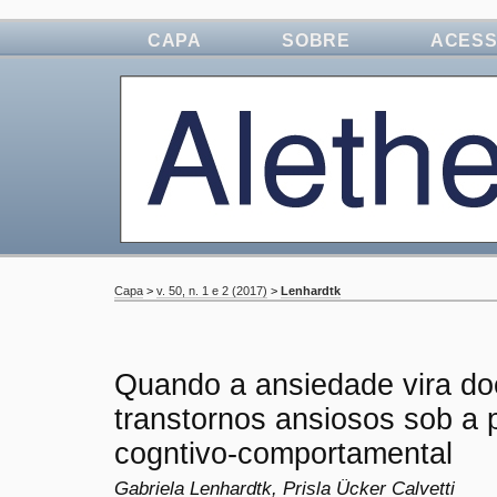
CAPA
SOBRE
ACES
Capa
>
v. 50, n. 1 e 2 (2017)
>
Lenhardtk
Quando a ansiedade vira do
transtornos ansiosos sob a 
cogntivo-comportamental
Gabriela Lenhardtk, Prisla Ücker Calvetti