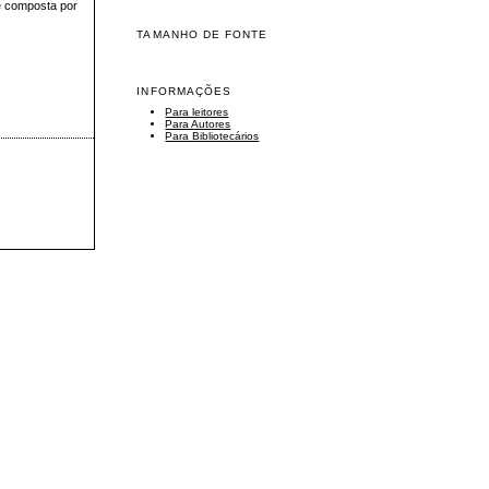
 é composta por
TAMANHO DE FONTE
INFORMAÇÕES
Para leitores
Para Autores
Para Bibliotecários