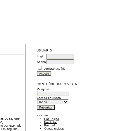
USUÁRIO
Login
Senha
Lembrar usuário
CONTEÚDO DA REVISTA
Pesquisa
Escopo da Busca
Procurar
nas do sangue.
Por Edição
 e,
Por Autor
omo por exemplo
Por título
Outras revistas
. Em seguida,