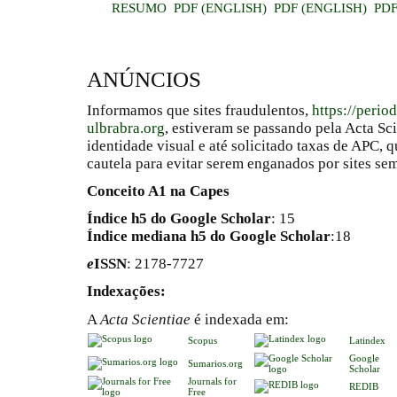
RESUMO
PDF (ENGLISH)
PDF (ENGLISH)
PD
ANÚNCIOS
Informamos que sites fraudulentos,
https://perio
ulbrabra.org
, estiveram se passando pela Acta Sc
identidade visual e até solicitado taxas de APC
cautela para evitar serem enganados por sites se
Conceito A1 na Capes
Índice h5 do Google Scholar
: 15
Índice mediana h5 do Google Scholar
:18
e
ISSN
: 2178-7727
Indexações:
A
Acta Scientiae
é indexada em:
Scopus
Latindex
Google
Sumarios.org
Scholar
Journals for
REDIB
Free