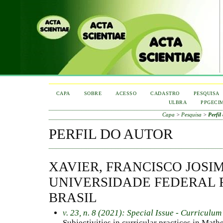
CAPA
SOBRE
ACESSO
CADASTRO
PESQUISA
ULBRA
PPGECI
Capa
>
Pesquisa
>
Perfil
PERFIL DO AUTOR
XAVIER, FRANCISCO JOSI
UNIVERSIDADE FEDERAL 
BRASIL
v. 23, n. 8 (2021): Special Issue - Curricul
Subjectivities in curricular practices in Mat