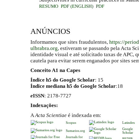
RESUMO
PDF (ENGLISH)
PDF
ANÚNCIOS
Informamos que sites fraudulentos,
https://perio
ulbrabra.org
, estiveram se passando pela Acta Sc
identidade visual e até solicitado taxas de APC
cautela para evitar serem enganados por sites se
Conceito A1 na Capes
Índice h5 do Google Scholar
: 15
Índice mediana h5 do Google Scholar
:18
e
ISSN
: 2178-7727
Indexações:
A
Acta Scientiae
é indexada em:
Scopus
Latindex
Google
Sumarios.org
Scholar
Journals for
REDIB