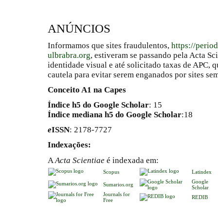
ANÚNCIOS
Informamos que sites fraudulentos,
https://perio
ulbrabra.org
, estiveram se passando pela Acta Sc
identidade visual e até solicitado taxas de APC
cautela para evitar serem enganados por sites se
Conceito A1 na Capes
Índice h5 do Google Scholar
: 15
Índice mediana h5 do Google Scholar
:18
e
ISSN
: 2178-7727
Indexações:
A
Acta Scientiae
é indexada em:
Scopus
Latindex
Google
Sumarios.org
Scholar
Journals for
REDIB
Free