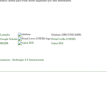
lhamos cautela para evitar serem enganados por sites semelhantes.
Latindex
Edubase (SBU/UNICAMP)
Google Scholar
Portal LivRe (CNEM)
REDIB
Galoá DOI
Commons - Atribuição 4.0 Internacional
.