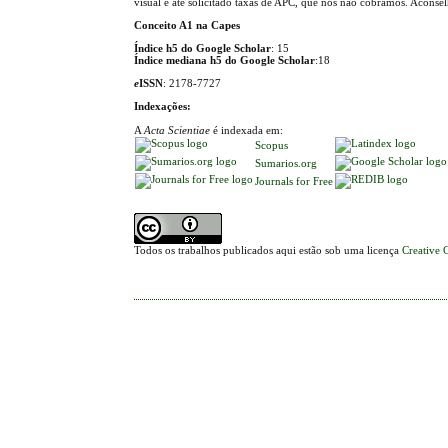
visual e até solicitado taxas de APC, que nós não cobramos. Aconse
Conceito A1 na Capes
Índice h5 do Google Scholar
: 15
Índice mediana h5 do Google Scholar
:18
e
ISSN
: 2178-7727
Indexações:
A
Acta Scientiae
é indexada em:
Scopus
Sumarios.org
Journals for Free
Todos os trabalhos publicados aqui estão sob uma licença
Creative 