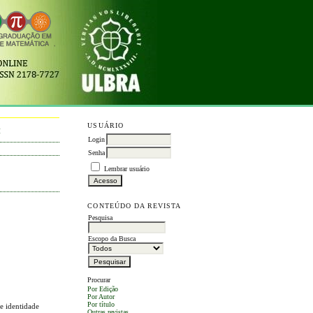
USUÁRIO
M
Login
Senha
Lembrar usuário
CONTEÚDO DA REVISTA
Pesquisa
Escopo da Busca
Procurar
Por Edição
Por Autor
Por título
 e identidade
Outras revistas