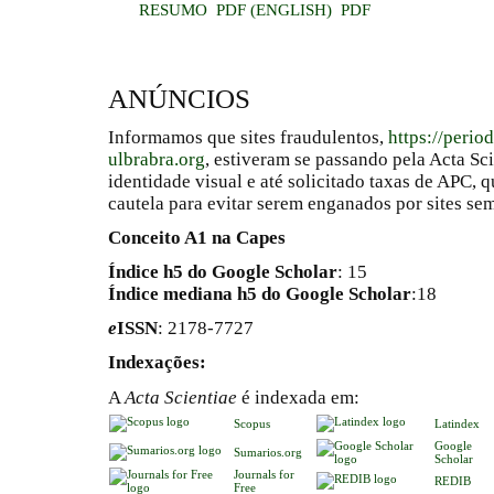
RESUMO
PDF (ENGLISH)
PDF
ANÚNCIOS
Informamos que sites fraudulentos,
https://perio
ulbrabra.org
, estiveram se passando pela Acta Sc
identidade visual e até solicitado taxas de APC
cautela para evitar serem enganados por sites se
Conceito A1 na Capes
Índice h5 do Google Scholar
: 15
Índice mediana h5 do Google Scholar
:18
e
ISSN
: 2178-7727
Indexações:
A
Acta Scientiae
é indexada em:
Scopus
Latindex
Google
Sumarios.org
Scholar
Journals for
REDIB
Free