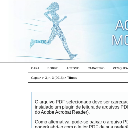
CAPA
SOBRE
ACESSO
CADASTRO
PESQUIS
Capa
>
v. 3, n. 3 (2013)
>
Tibeau
O arquivo PDF selecionado deve ser carrega
instalado um plugin de leitura de arquivos P
do
Adobe Acrobat Reader
).
Como alternativa, pode-se baixar o arquivo 
poderá abrí-lo com o leitor PDF de sua prefer