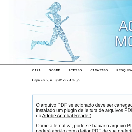
CAPA
SOBRE
ACESSO
CADASTRO
PESQUIS
Capa
>
v. 2, n. 3 (2012)
>
Araujo
O arquivo PDF selecionado deve ser carrega
instalado um plugin de leitura de arquivos P
do
Adobe Acrobat Reader
).
Como alternativa, pode-se baixar o arquivo 
poderá abrí-lo com o leitor PDF de sua prefer