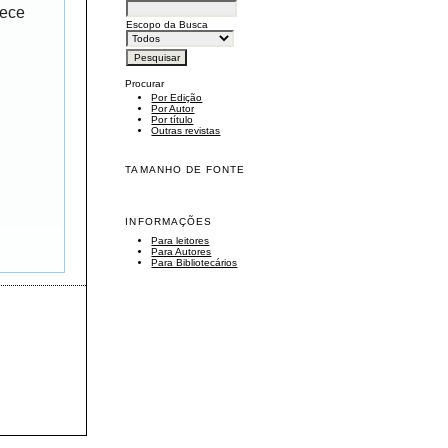
rece
Escopo da Busca
Procurar
Por Edição
Por Autor
Por título
Outras revistas
TAMANHO DE FONTE
INFORMAÇÕES
Para leitores
Para Autores
Para Bibliotecários