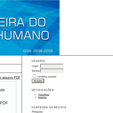
USUÁRIO
Login
Senha
Lembrar usuário
te arquivo PDF
 de
NOTIFICAÇÕES
Visualizar
Assinar
r PDF
CONTEÚDO DA REVISTA
Pesquisa