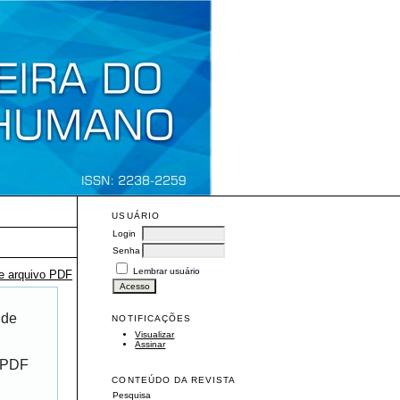
USUÁRIO
Login
Senha
Lembrar usuário
te arquivo PDF
 de
NOTIFICAÇÕES
Visualizar
Assinar
r PDF
CONTEÚDO DA REVISTA
Pesquisa