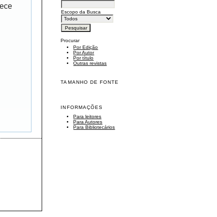
rece
Escopo da Busca
Procurar
Por Edição
Por Autor
Por título
Outras revistas
TAMANHO DE FONTE
INFORMAÇÕES
Para leitores
Para Autores
Para Bibliotecários