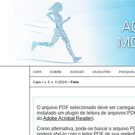
CAPA
SOBRE
ACESSO
CADASTRO
PESQUIS
Capa
>
v. 4, n. 4 (2014)
>
Faria
O arquivo PDF selecionado deve ser carrega
instalado um plugin de leitura de arquivos P
do
Adobe Acrobat Reader
).
Como alternativa, pode-se baixar o arquivo 
poderá abrí-lo com o leitor PDF de sua prefer