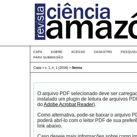
CAPA
SOBRE
ACESSO
CADASTRO
PESQUIS
PARA SUBMISSÃO
Capa
>
v. 1, n. 1 (2016)
>
Senna
O arquivo PDF selecionado deve ser carrega
instalado um plugin de leitura de arquivos P
do
Adobe Acrobat Reader
).
Como alternativa, pode-se baixar o arquivo 
poderá abrí-lo com o leitor PDF de sua prefer
link abaixo.
Caso deseje mais informações sobre como impr