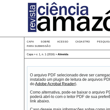
CAPA
SOBRE
ACESSO
CADASTRO
PESQUIS
PARA SUBMISSÃO
Capa
>
v. 1, n. 1 (2016)
>
Almeida
O arquivo PDF selecionado deve ser carrega
instalado um plugin de leitura de arquivos P
do
Adobe Acrobat Reader
).
Como alternativa, pode-se baixar o arquivo 
poderá abrí-lo com o leitor PDF de sua prefer
link abaixo.
Caso deseje mais informações sobre como impr