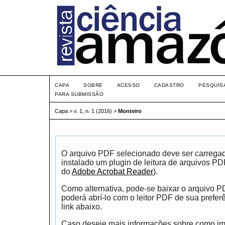
CAPA
SOBRE
ACESSO
CADASTRO
PESQUIS
PARA SUBMISSÃO
Capa
>
v. 1, n. 1 (2016)
>
Monteiro
O arquivo PDF selecionado deve ser carrega
instalado um plugin de leitura de arquivos P
do
Adobe Acrobat Reader
).
Como alternativa, pode-se baixar o arquivo 
poderá abrí-lo com o leitor PDF de sua prefer
link abaixo.
Caso deseje mais informações sobre como impr