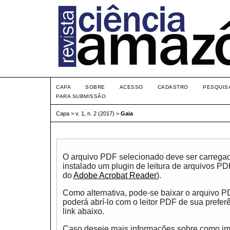
CAPA
SOBRE
ACESSO
CADASTRO
PESQUIS
PARA SUBMISSÃO
Capa
>
v. 1, n. 2 (2017)
>
Gaia
O arquivo PDF selecionado deve ser carrega
instalado um plugin de leitura de arquivos P
do
Adobe Acrobat Reader
).
Como alternativa, pode-se baixar o arquivo 
poderá abrí-lo com o leitor PDF de sua prefer
link abaixo.
Caso deseje mais informações sobre como impr