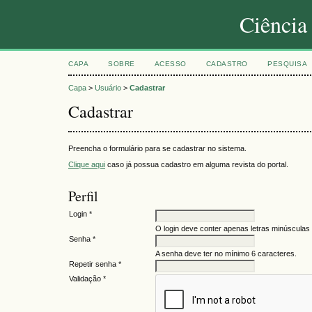
Ciência
CAPA
SOBRE
ACESSO
CADASTRO
PESQUISA
Capa
>
Usuário
>
Cadastrar
Cadastrar
Preencha o formulário para se cadastrar no sistema.
Clique aqui
caso já possua cadastro em alguma revista do portal.
Perfil
Login *
O login deve conter apenas letras minúsculas 
Senha *
A senha deve ter no mínimo 6 caracteres.
Repetir senha *
Validação *