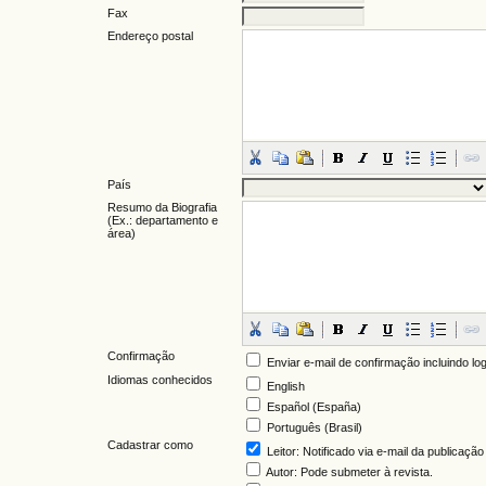
Fax
Endereço postal
País
Resumo da Biografia
(Ex.: departamento e
área)
Confirmação
Enviar e-mail de confirmação incluindo lo
Idiomas conhecidos
English
Español (España)
Português (Brasil)
Cadastrar como
Leitor
: Notificado via e-mail da publicaçã
Autor
: Pode submeter à revista.