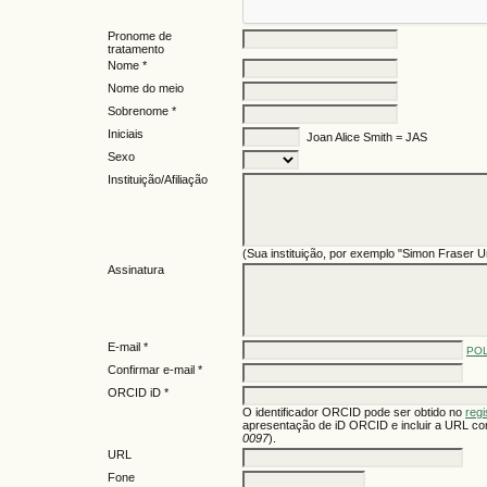
Pronome de
tratamento
Nome *
Nome do meio
Sobrenome *
Iniciais
Joan Alice Smith = JAS
Sexo
Instituição/Afiliação
(Sua instituição, por exemplo "Simon Fraser Un
Assinatura
E-mail *
POL
Confirmar e-mail *
ORCID iD *
O identificador ORCID pode ser obtido no
reg
apresentação de iD ORCID e incluir a URL co
0097
).
URL
Fone