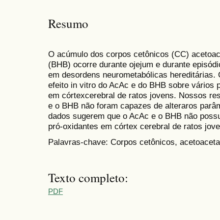
Resumo
O acúmulo dos corpos cetônicos (CC) acetoace
(BHB) ocorre durante ojejum e durante episó
em desordens neurometabólicas hereditárias. 
efeito in vitro do AcAc e do BHB sobre vários 
em córtexcerebral de ratos jovens. Nossos r
e o BHB não foram capazes de alteraros parâm
dados sugerem que o AcAc e o BHB não possu
pró-oxidantes em córtex cerebral de ratos jov
Palavras-chave: Corpos cetônicos, acetoacetato,
Texto completo:
PDF