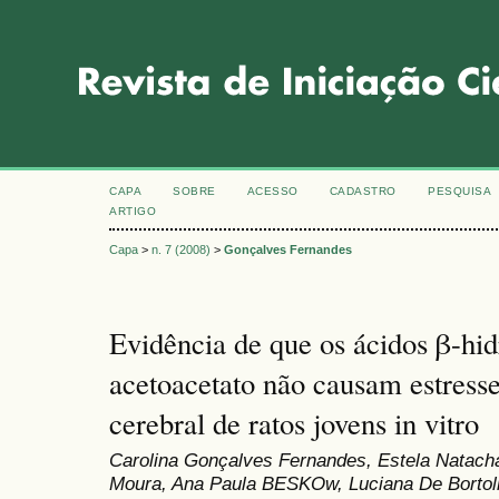
CAPA
SOBRE
ACESSO
CADASTRO
PESQUISA
ARTIGO
Capa
>
n. 7 (2008)
>
Gonçalves Fernandes
Evidência de que os ácidos β-hid
acetoacetato não causam estresse
cerebral de ratos jovens in vitro
Carolina Gonçalves Fernandes, Estela Natacha
Moura, Ana Paula BESKOw, Luciana De Bortoli