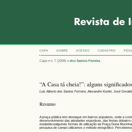
CAPA
SOBRE
ACESSO
CADASTRO
PES
Capa
>
n. 7 (2008)
>
dos Santos Ferreira
“A Casa tá cheia!”: alguns significad
Luiz Alberto dos Santos Ferreira, Alexandre Kunler, José Gera
Resumo
A praça pública tem destaque em bairros populares, onde a com
desenvolvimento das atividades esportivas, das festas dobairro 
estabelecealgumas formas de utilização da Praça Dona Mocinha, 
pesquisa de campo utilizamos o método etnográfico. Percebemosqu