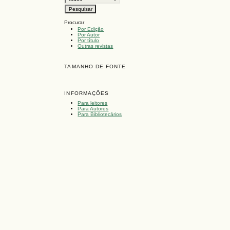
Procurar
Por Edição
Por Autor
Por título
Outras revistas
TAMANHO DE FONTE
INFORMAÇÕES
Para leitores
Para Autores
Para Bibliotecários