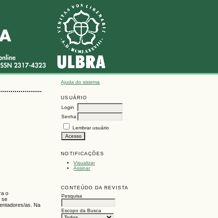
Ajuda do sistema
USUÁRIO
Login
Senha
Lembrar usuário
NOTIFICAÇÕES
Visualizar
Assinar
CONTEÚDO DA REVISTA
ra o
Pesquisa
o se
üentadores/as. Na
Escopo da Busca