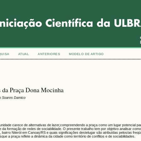
QUISA
ATUAL
ANTERIORES
MODELO DE ARTIGO
os da Praça Dona Mocinha
ldo Soares Damico
unidade carece de alternativas de lazer,compreendendo a praça como um lugar potencial pa
e da formação de redes de sociabilidade. O presente trabalho tem por objetivo analisar com
bairro Niterói em Canoas/RS e quais significações destelugar são atribuídas pelos/as freq
e a praça reflete a dinâmica da cidade como território de conflitos e de sociabilidades.