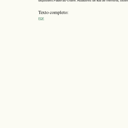
dispositivo.Palavras-chave: Atuadores de lida de memória, sistem
Texto completo:
PDF