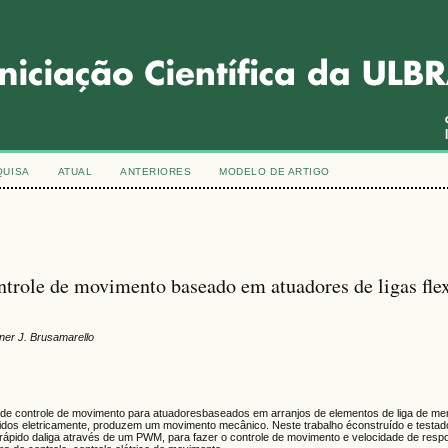
QUISA
ATUAL
ANTERIORES
MODELO DE ARTIGO
trole de movimento baseado em atuadores de ligas flex
lner J. Brusamarello
 de controle de movimento para atuadoresbaseados em arranjos de elementos de liga de me
dos eletricamente, produzem um movimento mecânico. Neste trabalho éconstruído e testa
ápido daliga através de um PWM, para fazer o controle de movimento e velocidade de resp