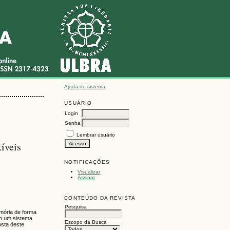
Ajuda do sistema
USUÁRIO
Login
Senha
Lembrar usuário
íveis
NOTIFICAÇÕES
Visualizar
Assinar
CONTEÚDO DA REVISTA
Pesquisa
mória de forma
do um sistema
Escopo da Busca
osta deste