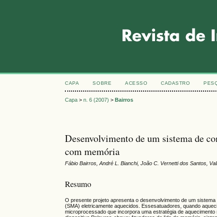
CAPA
SOBRE
ACESSO
CADASTRO
PES
Capa
>
n. 6 (2007)
>
Bairros
Desenvolvimento de um sistema de con
com memória
Fábio Bairros, André L. Bianchi, João C. Vernetti dos Santos, Va
Resumo
O presente projeto apresenta o desenvolvimento de um sistema
(SMA) eletricamente aquecidos. Essesatuadores, quando aqueci
microprocessado que incorpora uma estratégia de aquecimento r