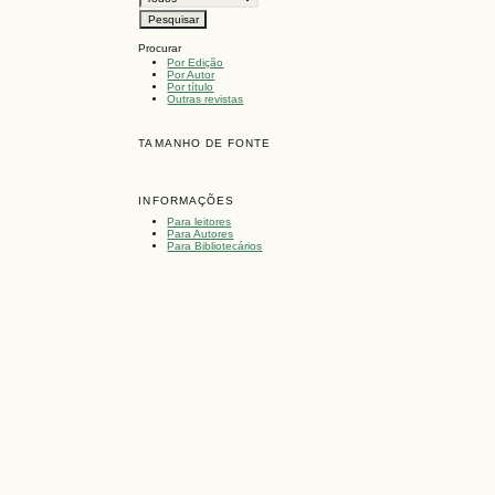
Procurar
Por Edição
Por Autor
Por título
Outras revistas
TAMANHO DE FONTE
INFORMAÇÕES
Para leitores
Para Autores
Para Bibliotecários