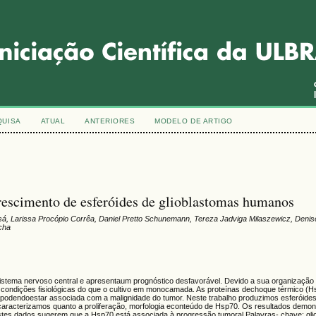
QUISA
ATUAL
ANTERIORES
MODELO DE ARTIGO
escimento de esferóides de glioblastomas humanos
ssá, Larissa Procópio Corrêa, Daniel Pretto Schunemann, Tereza Jadviga Milaszewicz, Denise
ocha
sistema nervoso central e apresentaum prognóstico desfavorável. Devido a sua organização h
condições fisiológicas do que o cultivo em monocamada. As proteínas dechoque térmico (H
podendoestar associada com a malignidade do tumor. Neste trabalho produzimos esferóides 
 caracterizamos quanto a proliferação, morfologia econteúdo de Hsp70. Os resultados dem
tes dados sugerem que a Hsp70 está associada à progressão tumoral.Palavras- chave: gli