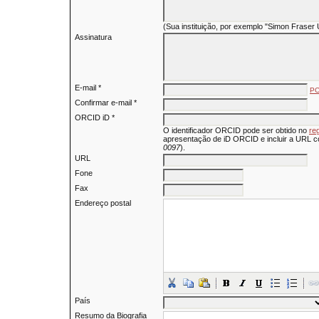
(Sua instituição, por exemplo "Simon Fraser 
Assinatura
E-mail *
PO
Confirmar e-mail *
ORCID iD *
O identificador ORCID pode ser obtido no
re
apresentação de iD ORCID e incluir a URL c
0097
).
URL
Fone
Fax
Endereço postal
País
Resumo da Biografia