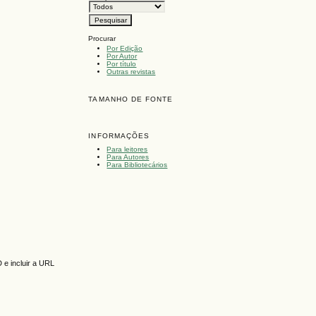
Procurar
Por Edição
Por Autor
Por título
Outras revistas
TAMANHO DE FONTE
INFORMAÇÕES
Para leitores
Para Autores
Para Bibliotecários
 e incluir a URL