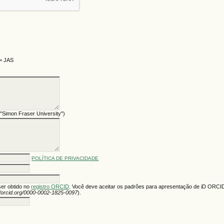
 = JAS
 "Simon Fraser University")
POLÍTICA DE PRIVACIDADE
ser obtido no
registro ORCID
. Você deve aceitar os padrões para apresentação de iD ORCID
//orcid.org/0000-0002-1825-0097
).