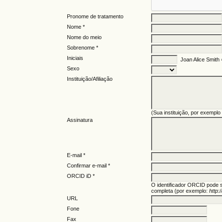
Pronome de tratamento
Nome *
Nome do meio
Sobrenome *
Iniciais
Joan Alice Smith
Sexo
Instituição/Afiliação
(Sua instituição, por exemplo
Assinatura
E-mail *
Confirmar e-mail *
ORCID iD *
O identificador ORCID pode 
completa (por exemplo:
http:
URL
Fone
Fax