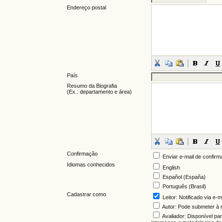
Endereço postal
País
Resumo da Biografia
(Ex.: departamento e área)
Confirmação
Enviar e-mail de confirm
Idiomas conhecidos
English
Español (España)
Português (Brasil)
Cadastrar como
Leitor
: Notificado via e-
Autor
: Pode submeter à r
Avaliador
: Disponível pa