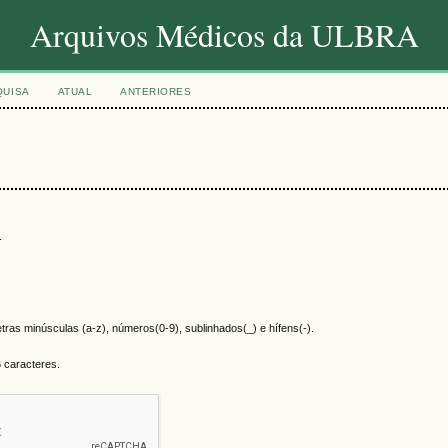
Arquivos Médicos da ULBRA
QUISA
ATUAL
ANTERIORES
.
tras minúsculas (a-z), números(0-9), sublinhados(_) e hífens(-).
 caracteres.