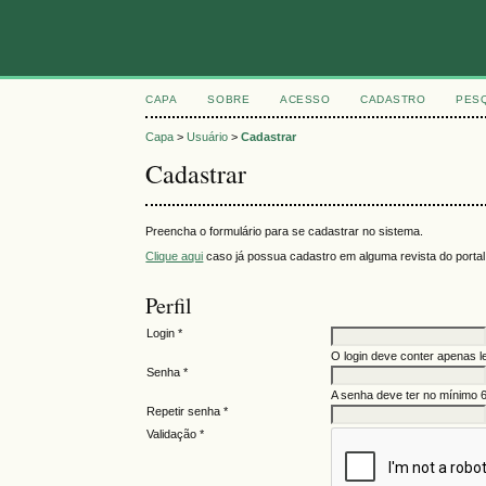
CAPA
SOBRE
ACESSO
CADASTRO
PES
Capa
>
Usuário
>
Cadastrar
Cadastrar
Preencha o formulário para se cadastrar no sistema.
Clique aqui
caso já possua cadastro em alguma revista do portal
Perfil
Login *
O login deve conter apenas le
Senha *
A senha deve ter no mínimo 6
Repetir senha *
Validação *