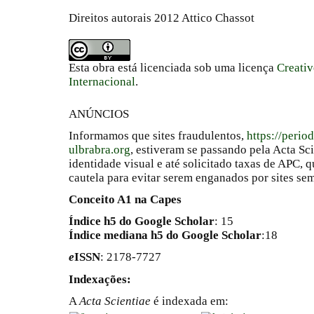
Direitos autorais 2012 Attico Chassot
Esta obra está licenciada sob uma licença
Creati
Internacional
.
ANÚNCIOS
Informamos que sites fraudulentos,
https://perio
ulbrabra.org
, estiveram se passando pela Acta Sc
identidade visual e até solicitado taxas de APC
cautela para evitar serem enganados por sites se
Conceito A1 na Capes
Índice h5 do Google Scholar
: 15
Índice mediana h5 do Google Scholar
:18
e
ISSN
: 2178-7727
Indexações:
A
Acta Scientiae
é indexada em: