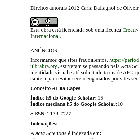
Direitos autorais 2012 Carla Dallagnol de Olivei
Esta obra está licenciada sob uma licença
Creati
Internacional
.
ANÚNCIOS
Informamos que sites fraudulentos,
https://perio
ulbrabra.org
, estiveram se passando pela Acta Sc
identidade visual e até solicitado taxas de APC
cautela para evitar serem enganados por sites se
Conceito A1 na Capes
Índice h5 do Google Scholar
: 15
Índice mediana h5 do Google Scholar
:18
e
ISSN
: 2178-7727
Indexações:
A
Acta Scientiae
é indexada em: