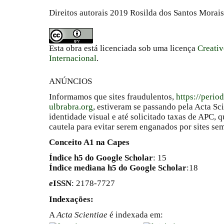
Direitos autorais 2019 Rosilda dos Santos Morais
Esta obra está licenciada sob uma licença
Creati
Internacional
.
ANÚNCIOS
Informamos que sites fraudulentos,
https://perio
ulbrabra.org
, estiveram se passando pela Acta Sc
identidade visual e até solicitado taxas de APC
cautela para evitar serem enganados por sites se
Conceito A1 na Capes
Índice h5 do Google Scholar
: 15
Índice mediana h5 do Google Scholar
:18
e
ISSN
: 2178-7727
Indexações:
A
Acta Scientiae
é indexada em: