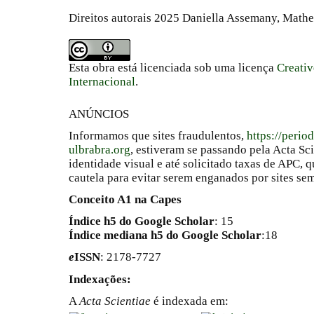
Direitos autorais 2025 Daniella Assemany, Mathe
Esta obra está licenciada sob uma licença
Creati
Internacional
.
ANÚNCIOS
Informamos que sites fraudulentos,
https://perio
ulbrabra.org
, estiveram se passando pela Acta Sc
identidade visual e até solicitado taxas de APC
cautela para evitar serem enganados por sites se
Conceito A1 na Capes
Índice h5 do Google Scholar
: 15
Índice mediana h5 do Google Scholar
:18
e
ISSN
: 2178-7727
Indexações:
A
Acta Scientiae
é indexada em: