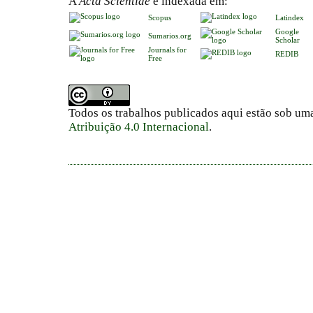
A
Acta Scientiae
é indexada em:
Scopus
Latindex
Google
Sumarios.org
Scholar
Journals for
REDIB
Free
Todos os trabalhos publicados aqui estão sob um
Atribuição 4.0 Internacional
.