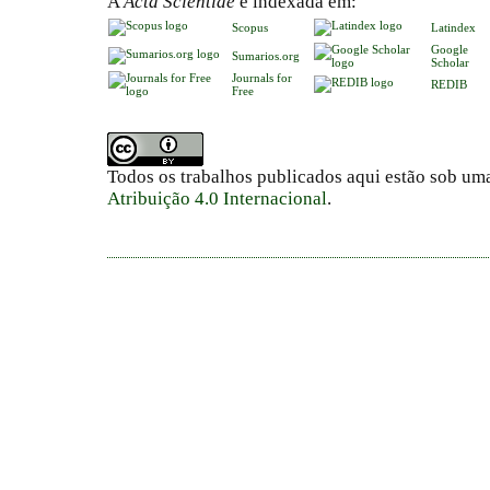
A
Acta Scientiae
é indexada em:
Scopus
Latindex
Google
Sumarios.org
Scholar
Journals for
REDIB
Free
Todos os trabalhos publicados aqui estão sob um
Atribuição 4.0 Internacional
.