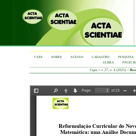
CAPA
SOBRE
ACESSO
CADASTRO
PESQUISA
ULBRA
PPGECI
Capa
>
v. 27, n. 4 (2025)
>
Roso