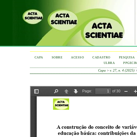
CAPA
SOBRE
ACESSO
CADASTRO
PESQUISA
ULBRA
PPGECI
Capa
>
v. 27, n. 4 (2025)