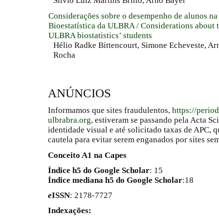
Silvio Luiz Martins Britto, Arno Bayer
Considerações sobre o desempenho de alunos na 
Bioestatística da ULBRA / Considerations about 
ULBRA biostatistics’ students
Hélio Radke Bittencourt, Simone Echeveste, Ar
Rocha
ANÚNCIOS
Informamos que sites fraudulentos,
https://perio
ulbrabra.org
, estiveram se passando pela Acta Sc
identidade visual e até solicitado taxas de APC
cautela para evitar serem enganados por sites se
Conceito A1 na Capes
Índice h5 do Google Scholar
: 15
Índice mediana h5 do Google Scholar
:18
e
ISSN
: 2178-7727
Indexações: