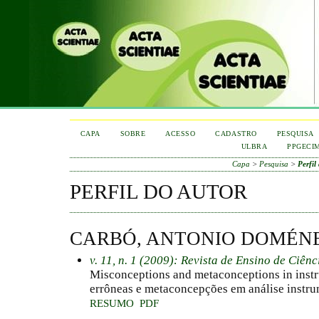
CAPA
SOBRE
ACESSO
CADASTRO
PESQUISA
ULBRA
PPGECI
Capa
>
Pesquisa
>
Perfil
PERFIL DO AUTOR
CARBÓ, ANTONIO DOMÉN
v. 11, n. 1 (2009): Revista de Ensino de Ciên
Misconceptions and metaconceptions in instr
errôneas e metaconcepções em análise instru
RESUMO
PDF