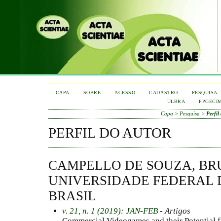
CAPA
SOBRE
ACESSO
CADASTRO
PESQUISA
ULBRA
PPGECI
Capa
>
Pesquisa
>
Perfil
PERFIL DO AUTOR
CAMPELLO DE SOUZA, BR
UNIVERSIDADE FEDERAL 
BRASIL
v. 21, n. 1 (2019): JAN-FEB
- Artigos
Commercial Videogames and their Potential f