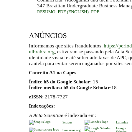
347 Brazilian Undergraduate Business Mana
RESUMO
PDF (ENGLISH)
PDF
ANÚNCIOS
Informamos que sites fraudulentos,
https://perio
ulbrabra.org
, estiveram se passando pela Acta Sc
identidade visual e até solicitado taxas de APC
cautela para evitar serem enganados por sites se
Conceito A1 na Capes
Índice h5 do Google Scholar
: 15
Índice mediana h5 do Google Scholar
:18
e
ISSN
: 2178-7727
Indexações:
A
Acta Scientiae
é indexada em:
Scopus
Latindex
Google
Sumarios.org
Scholar