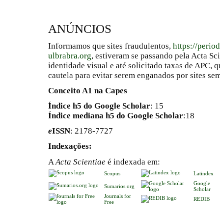
ANÚNCIOS
Informamos que sites fraudulentos,
https://perio
ulbrabra.org
, estiveram se passando pela Acta Sc
identidade visual e até solicitado taxas de APC
cautela para evitar serem enganados por sites se
Conceito A1 na Capes
Índice h5 do Google Scholar
: 15
Índice mediana h5 do Google Scholar
:18
e
ISSN
: 2178-7727
Indexações:
A
Acta Scientiae
é indexada em:
Scopus
Latindex
Google
Sumarios.org
Scholar
Journals for
REDIB
Free