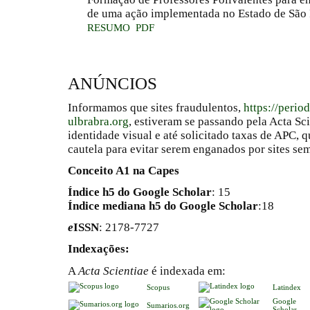
de uma ação implementada no Estado de São
RESUMO
PDF
ANÚNCIOS
Informamos que sites fraudulentos,
https://perio
ulbrabra.org
, estiveram se passando pela Acta Sc
identidade visual e até solicitado taxas de APC
cautela para evitar serem enganados por sites se
Conceito A1 na Capes
Índice h5 do Google Scholar
: 15
Índice mediana h5 do Google Scholar
:18
e
ISSN
: 2178-7727
Indexações:
A
Acta Scientiae
é indexada em:
Scopus
Latindex
Google
Sumarios.org
Scholar