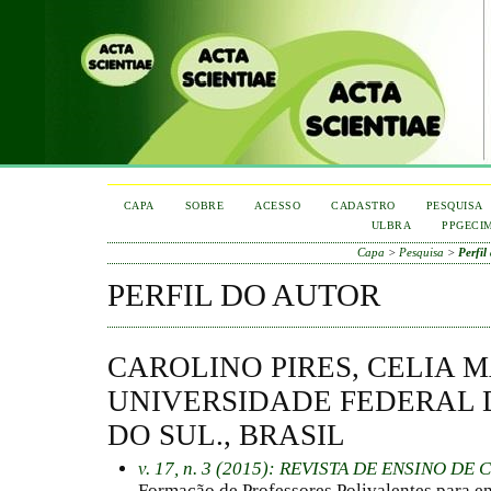
CAPA
SOBRE
ACESSO
CADASTRO
PESQUISA
ULBRA
PPGECI
Capa
>
Pesquisa
>
Perfil
PERFIL DO AUTOR
CAROLINO PIRES, CELIA M
UNIVERSIDADE FEDERAL 
DO SUL., BRASIL
v. 17, n. 3 (2015): REVISTA DE ENSINO D
Formação de Professores Polivalentes para en