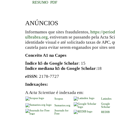
RESUMO
PDF
ANÚNCIOS
Informamos que sites fraudulentos,
https://perio
ulbrabra.org
, estiveram se passando pela Acta Sc
identidade visual e até solicitado taxas de APC
cautela para evitar serem enganados por sites se
Conceito A1 na Capes
Índice h5 do Google Scholar
: 15
Índice mediana h5 do Google Scholar
:18
e
ISSN
: 2178-7727
Indexações:
A
Acta Scientiae
é indexada em:
Scopus
Latindex
Google
Sumarios.org
Scholar
Journals for
REDIB
Free