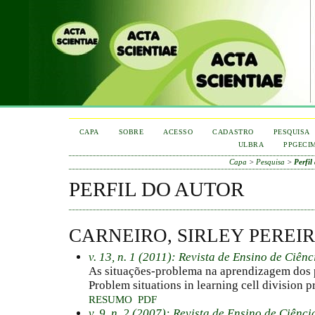
CAPA
SOBRE
ACESSO
CADASTRO
PESQUISA
ULBRA
PPGECI
Capa
>
Pesquisa
>
Perfil
PERFIL DO AUTOR
CARNEIRO, SIRLEY PEREI
v. 13, n. 1 (2011): Revista de Ensino de Ciên
As situações-problema na aprendizagem dos p
Problem situations in learning cell division p
RESUMO
PDF
v. 9, n. 2 (2007): Revista de Ensino de Ciênc