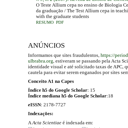
O Teste Allium cepa no ensino de Biologia C
da graduação / The Test Allium cepa in teachi
with the graduate students
RESUMO
PDF
ANÚNCIOS
Informamos que sites fraudulentos,
https://perio
ulbrabra.org
, estiveram se passando pela Acta Sc
identidade visual e até solicitado taxas de APC
cautela para evitar serem enganados por sites se
Conceito A1 na Capes
Índice h5 do Google Scholar
: 15
Índice mediana h5 do Google Scholar
:18
e
ISSN
: 2178-7727
Indexações:
A
Acta Scientiae
é indexada em: